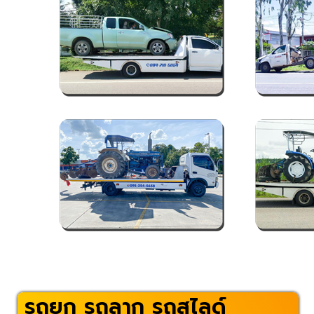
รถยก รถลาก รถสไลด์