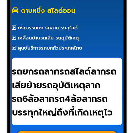
ดาบหนึ่ง สไลด์ออน
บริการรถยก รถลาก รถสไลด์
เคลื่อนย้ายรถเสีย รถอุบัติเหตุ
ศูนย์บริการรถยกทั่วประเทศไทย
รถยก
รถลาก
รถสไลด์
ลากรถ
เสีย
ย้ายรถอุบัติเหตุ
ลาก
รถ6ล้อ
ลากรถ4ล้อ
ลากรถ
บรรทุกใหญ่
ถึงที่เกิดเหตุไว