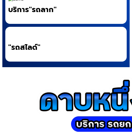
บริการ"รถลาก"
"รถสไลด์"