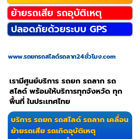
ย้ายรถเสีย รถอุบัติเหตุ
ปลอดภัยด้วยระบบ GPS
www.รถยกรถสไลด์รถลาก24ชั่วโมง.com
เรามีศูนย์บริการ รถยก รถลาก รถ
สไลด์ พร้อมให้บริการทุกจังหวัด ทุก
พื้นที่ ในประเทศไทย
บริการ รถยก รถสไลด์ รถลาก เคลื่อน
ย้ายรถเสีย รถเกิดอุบัติเหตุ