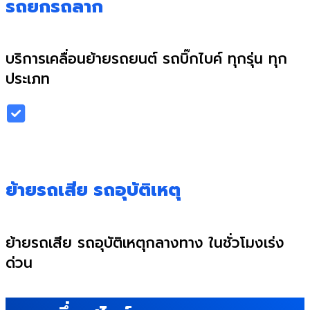
รถยกรถลาก
บริการเคลื่อนย้ายรถยนต์ รถบิ๊กไบค์ ทุกรุ่น ทุก
ประเภท
ย้ายรถเสีย รถอุบัติเหตุ
ย้ายรถเสีย รถอุบัติเหตุกลางทาง ในชั่วโมงเร่ง
ด่วน