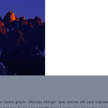
rem ipsum. Ultricies integer quis auctor elit sed vulputate.