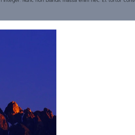
m integer. Nunc non blandit massa enim nec. Et tortor cons