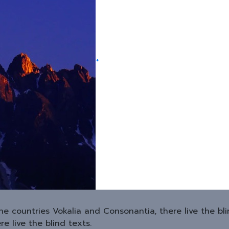
+
he countries Vokalia and Consonantia, there live the bl
e live the blind texts.