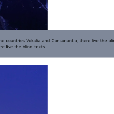
he countries Vokalia and Consonantia, there live the bl
e live the blind texts.