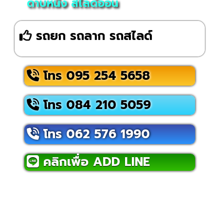
ดาบหนึ่ง สไลด์ออน
รถยก รถลาก รถสไลด์
โทร 095 254 5658
โทร 084 210 5059
โทร 062 576 1990
คลิกเพื่อ ADD LINE
5
6
1
4
4
3
Today
259
Last Month
5497