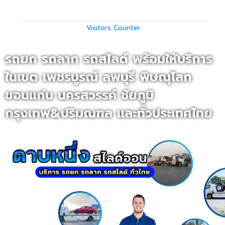
All days
561443
Visitors Counter
รถยก รถลาก รถสไลด์ พร้อมให้บริการ
ในเขต เพชรบูรณ์ ลพบุรี พิษณุโลก
ขอนแก่น นครสวรรค์ ชัยภูมิ
กรุงเทพ&ปริมณฑล และทั่วประเทศไทย